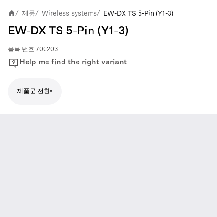
제품
Wireless systems
EW-DX TS 5-Pin (Y1-3)
/
/
/
EW-DX TS 5-Pin (Y1-3)
품목 번호
700203
Help me find the right variant
제품군 전환