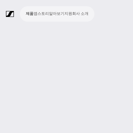
제품
앱
스토리
알아보기
지원
회사 소개
제
앱
스
알
지
회
품
토
아
원
사
라
스
회
영
방
교
종
프
보
모
기
라
리
보
소
마
무
회
헤
모
화
소
액
Merchandise
이
튜
의
상
송
육
교
레
조
바
업
이
기
개
이
선
의
드
니
상
프
세
브
디
및
제
시
젠
청
일
브
크
시
및
폰
터
회
트
서
프
오
컨
작
설
테
취
저
극
스
컨
링
의
웨
리
로
레
퍼
이
및
널
장
템
퍼
시
어
덕
코
런
션
청
리
런
스
션
딩
스
중
즘
스
템
및
참
시
투
여
스
어