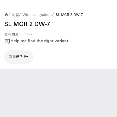
제품
Wireless systems
SL MCR 2 DW-7
/
/
/
SL MCR 2 DW-7
품목 번호
508853
Help me find the right variant
제품군 전환