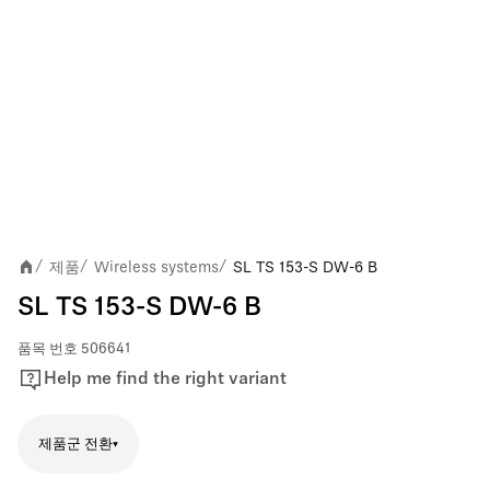
제품
Wireless systems
SL TS 153-S DW-6 B
/
/
/
SL TS 153-S DW-6 B
품목 번호
506641
Help me find the right variant
제품군 전환