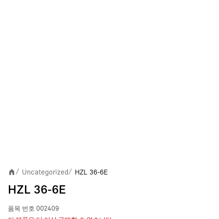
Uncategorized
HZL 36-6E
/
/
HZL 36-6E
품목 번호
002409