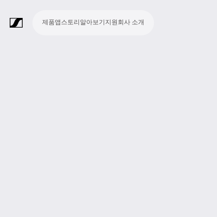
제품
앱
스토리
알아보기
지원
회사 소개
제
앱
스
알
지
회
품
토
아
원
사
라
스
회
영
방
교
종
프
보
모
기
라
리
보
소
마
무
회
헤
모
화
소
액
Merchandise
이
튜
의
상
송
육
교
레
조
바
업
이
기
개
이
선
의
드
니
상
프
세
브
디
및
제
시
젠
청
일
브
크
시
및
폰
터
회
트
서
프
오
컨
작
설
테
취
저
극
스
컨
링
의
웨
리
로
레
퍼
이
및
널
장
템
퍼
시
어
덕
코
런
션
청
리
런
스
션
딩
스
중
즘
스
템
및
참
시
투
여
스
어