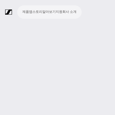
제품
앱
스토리
알아보기
지원
회사 소개
제
앱
스
알
지
회
품
토
아
원
사
라
스
회
영
방
교
종
프
보
모
기
라
리
보
소
마
무
회
헤
모
화
소
액
Merchandise
이
튜
의
상
송
육
교
레
조
바
업
이
기
개
이
선
의
드
니
상
프
세
브
디
및
제
시
젠
청
일
브
크
시
및
폰
터
회
트
서
프
오
컨
작
설
테
취
저
극
스
컨
링
의
웨
리
로
레
퍼
이
및
널
장
템
퍼
시
어
덕
코
런
션
청
리
런
스
션
딩
스
중
즘
스
템
및
참
시
투
여
스
어