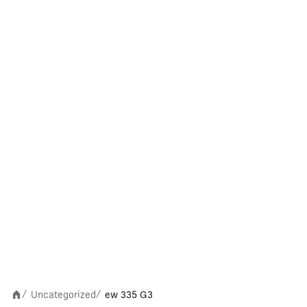
Uncategorized
ew 335 G3
/
/