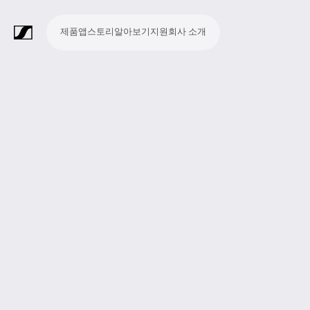
제품
앱
스토리
알아보기
지원
회사 소개
제
앱
스
알
지
회
품
토
아
원
사
라
스
회
영
방
교
종
프
보
모
기
라
리
보
소
마
무
회
헤
모
화
소
액
Merchandise
이
튜
의
상
송
육
교
레
조
바
업
이
기
개
이
선
의
드
니
상
프
세
브
디
및
제
시
젠
청
일
브
크
시
및
폰
터
회
트
서
프
오
컨
작
설
테
취
저
극
스
컨
링
의
웨
리
로
레
퍼
이
및
널
장
템
퍼
시
어
덕
코
런
션
청
리
런
스
션
딩
스
중
즘
스
템
및
참
시
투
여
스
어