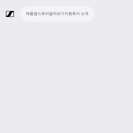
제품
앱
스토리
알아보기
지원
회사 소개
제
앱
스
알
지
회
품
토
아
원
사
라
스
회
영
방
교
종
프
보
모
기
라
리
보
소
마
무
회
헤
모
화
소
액
Merchandise
이
튜
의
상
송
육
교
레
조
바
업
이
기
개
이
선
의
드
니
상
프
세
브
디
및
제
시
젠
청
일
브
크
시
및
폰
터
회
트
서
프
오
컨
작
설
테
취
저
극
스
컨
링
의
웨
리
로
레
퍼
이
및
널
장
템
퍼
시
어
덕
코
런
션
청
리
런
스
션
딩
스
중
즘
스
템
및
참
시
투
여
스
어