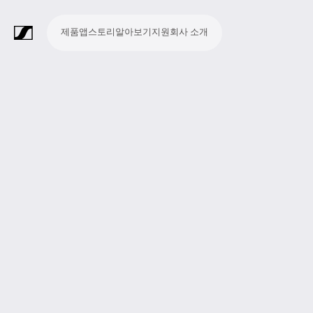
제품
앱
스토리
알아보기
지원
회사 소개
제
앱
스
알
지
회
품
토
아
원
사
라
스
회
영
방
교
종
프
보
모
기
라
리
보
소
마
무
회
헤
모
화
소
액
Merchandise
이
튜
의
상
송
육
교
레
조
바
업
이
기
개
이
선
의
드
니
상
프
세
브
디
및
제
시
젠
청
일
브
크
시
및
폰
터
회
트
서
프
오
컨
작
설
테
취
저
극
스
컨
링
의
웨
리
로
레
퍼
이
및
널
장
템
퍼
시
어
덕
코
런
션
청
리
런
스
션
딩
스
중
즘
스
템
및
참
시
투
여
스
어