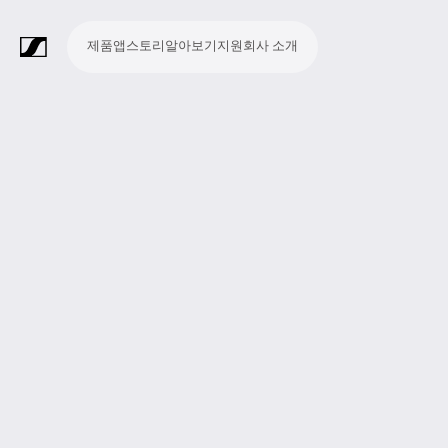
제품
앱
스토리
알아보기
지원
회사 소개
제
앱
스
알
지
회
품
토
아
원
사
라
스
회
영
방
교
종
프
보
모
기
라
리
보
소
마
무
회
헤
모
화
소
액
Merchandise
이
튜
의
상
송
육
교
레
조
바
업
이
기
개
이
선
의
드
니
상
프
세
브
디
및
제
시
젠
청
일
브
크
시
및
폰
터
회
트
서
프
오
컨
작
설
테
취
저
극
스
컨
링
의
웨
리
로
레
퍼
이
및
널
장
템
퍼
시
어
덕
코
런
션
청
리
런
스
션
딩
스
중
즘
스
템
및
참
시
투
여
스
어