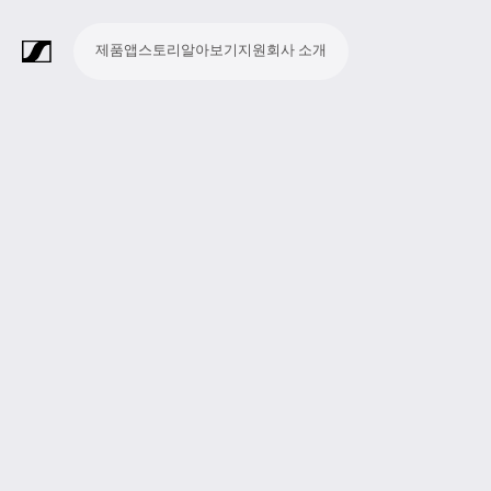
제품
앱
스토리
알아보기
지원
회사 소개
제
앱
스
알
지
회
품
토
아
원
사
라
스
회
영
방
교
종
프
보
모
기
라
리
보
소
마
무
회
헤
모
화
소
액
Merchandise
이
튜
의
상
송
육
교
레
조
바
업
이
기
개
이
선
의
드
니
상
프
세
브
디
및
제
시
젠
청
일
브
크
시
및
폰
터
회
트
서
프
오
컨
작
설
테
취
저
극
스
컨
링
의
웨
리
로
레
퍼
이
및
널
장
템
퍼
시
어
덕
코
런
션
청
리
런
스
션
딩
스
중
즘
스
템
및
참
시
투
여
스
어