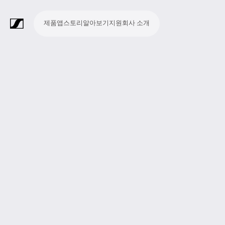
제품
앱
스토리
알아보기
지원
회사 소개
제
앱
스
알
지
회
품
토
아
원
사
라
스
회
영
방
교
종
프
보
모
기
라
리
보
소
마
무
회
헤
모
화
소
액
Merchandise
이
튜
의
상
송
육
교
레
조
바
업
이
기
개
이
선
의
드
니
상
프
세
브
디
및
제
시
젠
청
일
브
크
시
및
폰
터
회
트
서
프
오
컨
작
설
테
취
저
극
스
컨
링
의
웨
리
로
레
퍼
이
및
널
장
템
퍼
시
어
덕
코
런
션
청
리
런
스
션
딩
스
중
즘
스
템
및
참
시
투
여
스
어