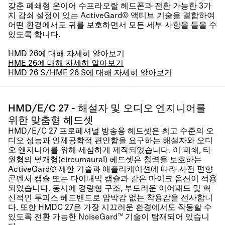
갖춘 폐쇄형 온이어 수프라오랄 헤드폰과 전환 가능한 3가
지 감쇠 설정이 있는 ActiveGard© 액티브 기술을 결합하여
어떤 환경에서도 귀를 보호하면서 모든 세부 사항을 들을 수
있도록 합니다.
HMD 26에 대해 자세히 알아보기
HME 26에 대해 자세히 알아보기
HMD 26 S/HME 26 S에 대해 자세히 알아보기
HMD/E/C 27 - 해설자 및 오디오 엔지니어를
위한 맞춤형 헤드셋
HMD/E/C 27 프로페셔널 방송용 헤드셋은 최고 수준의 오
디오 성능과 인체공학적 편안함을 요구하는 해설자와 오디
오 엔지니어를 위해 세심하게 제작되었습니다. 이 폐쇄, 타
원형의 덮개형(circumaural) 헤드셋은 청력을 보호하는
ActiveGard© 제한 기술과 애플리케이션에 따라 사전 편향
콘덴서 캡슐 또는 다이내믹 캡슐과 같은 마이크 옵션이 적용
되었습니다. 동시에 경량형 구조, 부드러운 이어패드 및 혁
신적인 투피스 헤드밴드로 압박감 없는 착용감을 선사합니
다. 또한 HMDC 27은 가장 시끄러운 환경에서도 작동할 수
있도록 전환 가능한 NoiseGard™ 기술이 탑재되어 있습니