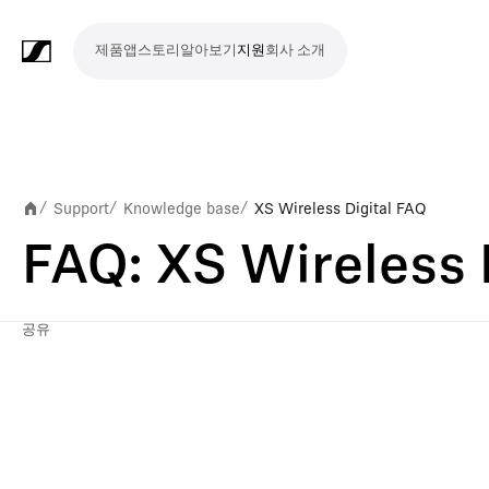
제품
앱
스토리
알아보기
지원
회사 소개
제
앱
스
알
지
회
품
토
아
원
사
라
스
회
영
방
교
종
프
보
모
기
라
리
보
소
마
무
회
헤
모
화
소
액
Merchandise
이
튜
의
상
송
육
교
레
조
바
업
이
기
개
이
선
의
드
니
상
프
세
브
디
및
제
시
젠
청
일
브
Support
Knowledge base
XS Wireless Digital FAQ
/
/
/
크
시
및
폰
터
회
트
서
프
오
컨
작
설
테
취
저
극
FAQ: XS Wireless 
스
컨
링
의
웨
리
로
레
퍼
이
및
널
장
템
퍼
시
어
덕
코
런
션
청
리
공유
런
스
션
딩
스
중
즘
스
템
및
참
시
투
여
스
어