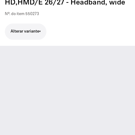
HD,HMD/E 26/27 - Headband, wide
Nº. do item
550273
Alterar variante