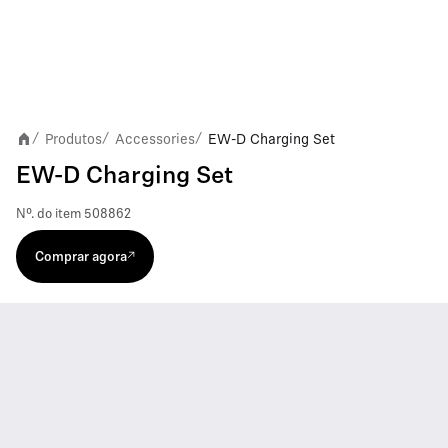
Produtos
Accessories
EW-D Charging Set
/
/
/
EW-D Charging Set
Nº. do item
508862
Comprar agora