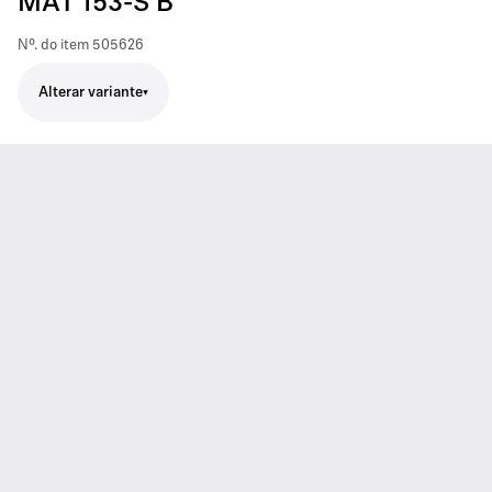
MAT 153-S B
Nº. do item
505626
Alterar variante