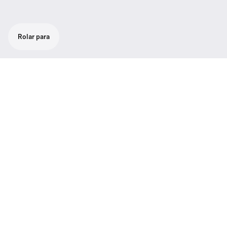
Rolar para
Recursos de ponta
Gama de frequências
500 to 870 MHz
Impedância
50 Ω
Consumo de potência (Amp)
max. 90 W