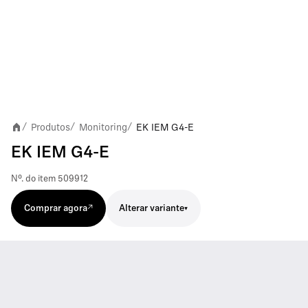
Produtos
Monitoring
EK IEM G4-E
/
/
/
EK IEM G4-E
Nº. do item
509912
Alterar variante
Comprar agora