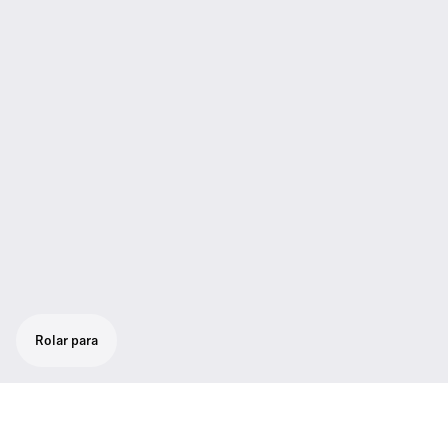
Rolar para
Recetor de meio bastidor "true diversity"