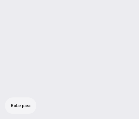
Rolar para
Recetor de meio bastidor "true diversity"