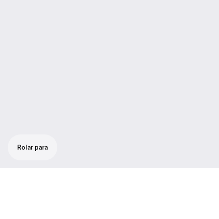
Rolar para
Solução extremamente versátil para som de
cinema profissional: Robusto sistema sem
fios tudo-em-um para entrevistas e