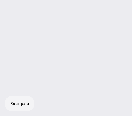
Rolar para
O SK AVX é o transmissõr bodypack para o