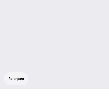
Rolar para
Extensão do tamanho do sistema para até
400 unidades