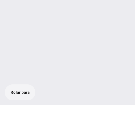
Rolar para
Set para vocal robusto, confiável e para
todo estilo de música: microfone vocal