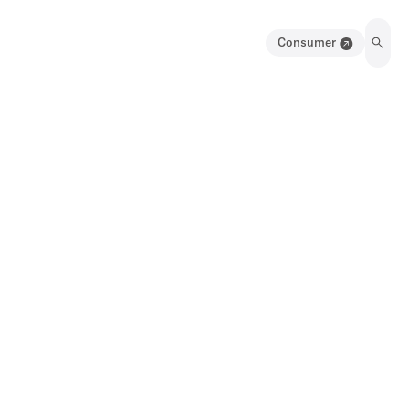
Consumer