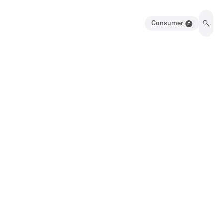
Consumer