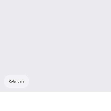
Rolar para
Transmissor compacto, 50 mW