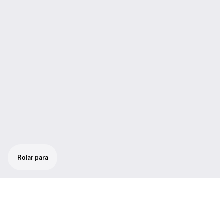
Rolar para
Microfone/transmissor super cardióide
com som impressionante. Repdorução de