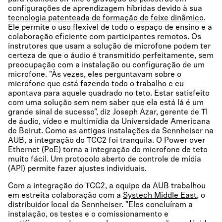
configurações de aprendizagem híbridas devido à sua
tecnologia patenteada de formação de feixe dinâmico
.
Ele permite o uso flexível de todo o espaço de ensino e a
colaboração eficiente com participantes remotos. Os
instrutores que usam a solução de microfone podem ter
certeza de que o áudio é transmitido perfeitamente, sem
preocupação com a instalação ou configuração de um
microfone. "Às vezes, eles perguntavam sobre o
microfone que está fazendo todo o trabalho e eu
apontava para aquele quadrado no teto. Estar satisfeito
com uma solução sem nem saber que ela está lá é um
grande sinal de sucesso", diz Joseph Azar, gerente de TI
de áudio, vídeo e multimídia da Universidade Americana
de Beirut. Como as antigas instalações da Sennheiser na
AUB, a integração do TCC2 foi tranquila. O Power over
Ethernet (PoE) torna a integração do microfone de teto
muito fácil. Um protocolo aberto de controle de mídia
(API) permite fazer ajustes individuais.
Com a integração do TCC2, a equipe da AUB trabalhou
em estreita colaboração com a
Systech Middle East
, o
distribuidor local da Sennheiser. "Eles concluíram a
instalação, os testes e o comissionamento e