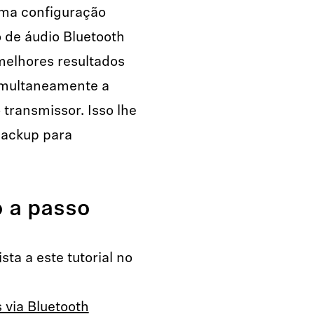
uma configuração
o de áudio Bluetooth
melhores resultados
imultaneamente a
 transmissor. Isso lhe
backup para
o a passo
ta a este tutorial no
 via Bluetooth