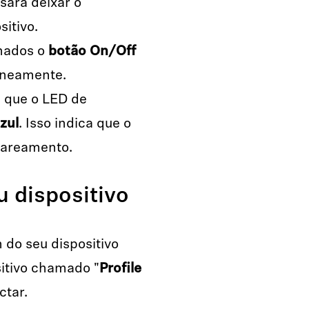
sará deixar o
sitivo.
nados o
botão On/Off
aneamente.
 que o LED de
zul
. Isso indica que o
pareamento.
u dispositivo
 do seu dispositivo
sitivo chamado "
Profile
ctar.