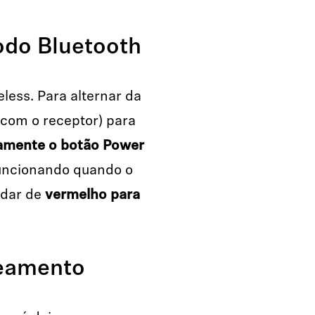
odo Bluetooth
eless. Para alternar da
com o receptor) para
damente o botão Power
funcionando quando o
udar de
vermelho para
reamento