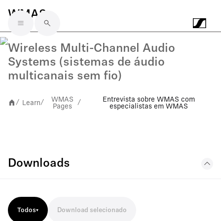
WMAS
Skip to main content
Wireless Multi-Channel Audio
Systems (sistemas de áudio
multicanais sem fio)
WMAS
Entrevista sobre WMAS com
Learn
/
/
/
Pages
especialistas em WMAS
Downloads
Todos
Download selecionado