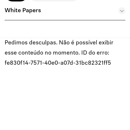
White Papers
Technical Paper - The Birth of WMAS
.PDF
Pedimos desculpas. Não é possível exibir
esse conteúdo no momento. ID do erro:
Technical Paper – WMAS and Redundancy - EN
fe830f14-7571-40e0-a07d-31bc82321ff5
.PDF
Technical Paper on Frequency Coordination - EN
.PDF
Technical Paper Why Broadband
.PDF