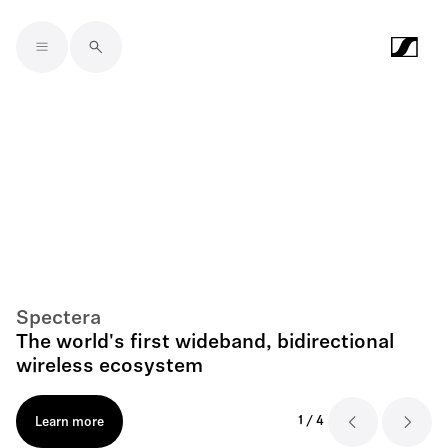
Skip to main content
Spectera
The world's first wideband, bidirectional
wireless ecosystem
1
/
4
Learn more