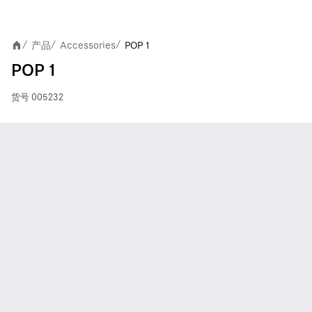
产品
Accessories
POP 1
/
/
/
POP 1
货号
005232