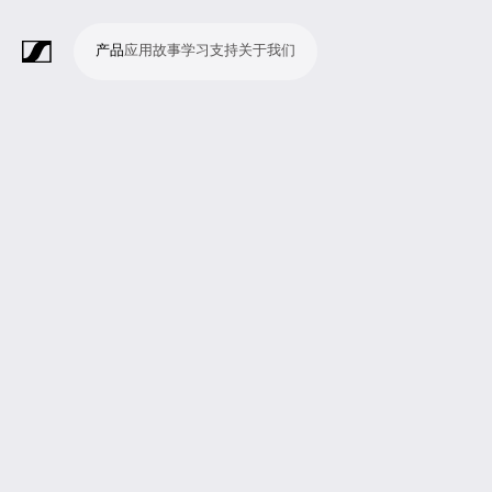
产品
应用
故事
学习
支持
关于我们
产
应
故
学
支
关
品
用
事
习
持
于
我
话
无
会
耳
监
视
软
配
Merchandise
现
演
会
电
广
教
宗
演
辅
移
企
现
们
筒
线
议
机
测
频
件
件
场
播
议
影
播
育
教
示
助
动
业
场
系
系
会
制
室
和
制
机
场
文
听
新
剧
统
统
议
作
录
大
作
构
所
稿
觉
闻
院
系
与
音
会
和
统
巡
观
演
众
参
与