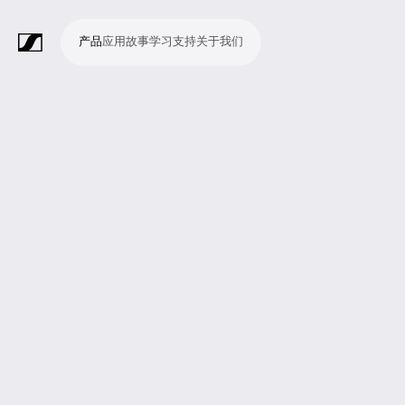
产品
应用
故事
学习
支持
关于我们
产
应
故
学
支
关
品
用
事
习
持
于
我
话
无
会
耳
监
视
软
配
Merchandise
现
演
会
电
广
教
宗
演
辅
移
企
现
们
筒
线
议
机
测
频
件
件
场
播
议
影
播
育
教
示
助
动
业
场
系
系
会
制
室
和
制
机
场
文
听
新
剧
统
统
议
作
录
大
作
构
所
稿
觉
闻
院
系
与
音
会
和
统
巡
观
演
众
参
与