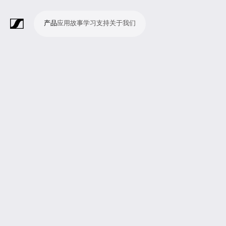
产品
应用
故事
学习
支持
关于我们
产
应
故
学
支
关
品
用
事
习
持
于
我
话
无
会
耳
监
视
软
配
Merchandise
现
演
会
电
广
教
宗
演
辅
移
企
现
们
筒
线
议
机
测
频
件
件
场
播
议
影
播
育
教
示
助
动
业
场
系
系
会
制
室
和
制
机
场
文
听
新
剧
统
统
议
作
录
大
作
构
所
稿
觉
闻
院
系
与
音
会
和
统
巡
观
演
众
参
与