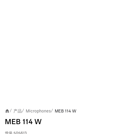
产品
Microphones
MEB 114 W
/
/
/
MEB 114 W
货号
505613