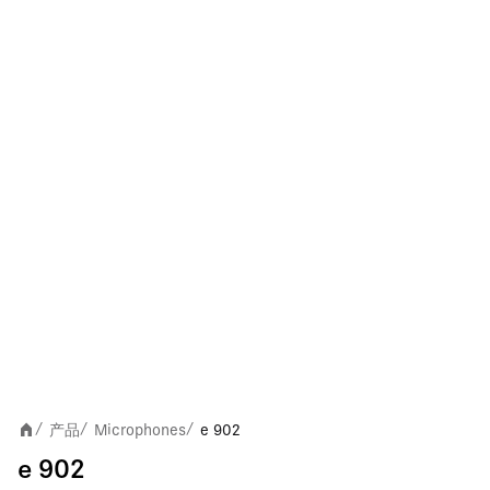
产品
Microphones
e 902
/
/
/
e 902