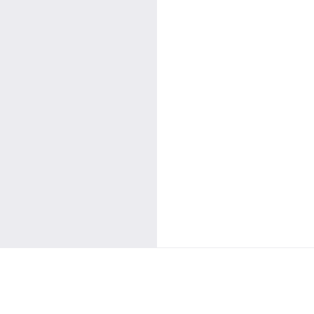
/
/
/