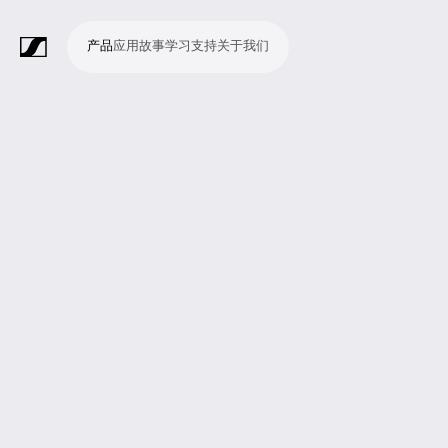
产品
应用
故事
学习
支持
关于我们
产
应
故
学
支
关
品
用
事
习
持
于
我
话
无
会
耳
监
视
软
配
Merchandise
现
演
会
电
广
教
宗
演
辅
移
企
现
们
筒
线
议
机
测
频
件
件
场
播
议
影
播
育
教
示
助
动
业
场
系
系
会
制
室
和
制
机
场
文
听
新
剧
统
统
议
作
录
大
作
构
所
稿
觉
闻
院
系
与
音
会
和
统
巡
观
演
众
参
与