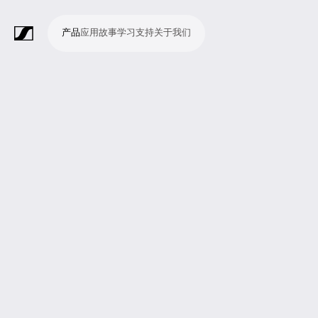
产品
应用
故事
学习
支持
关于我们
产
应
故
学
支
关
品
用
事
习
持
于
我
话
无
会
耳
监
视
软
配
Merchandise
现
演
会
电
广
教
宗
演
辅
移
企
现
们
筒
线
议
机
测
频
件
件
场
播
议
影
播
育
教
示
助
动
业
场
系
系
会
制
室
和
制
机
场
文
听
新
剧
统
统
议
作
录
大
作
构
所
稿
觉
闻
院
系
与
音
会
和
统
巡
观
演
众
参
与