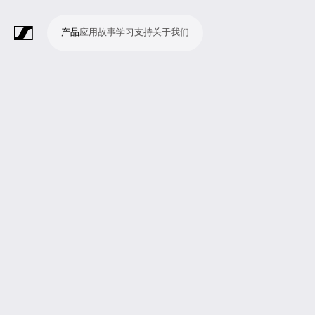
产品
应用
故事
学习
支持
关于我们
产
应
故
学
支
关
品
用
事
习
持
于
我
话
无
会
耳
监
视
软
配
Merchandise
现
演
会
电
广
教
宗
演
辅
移
企
现
们
筒
线
议
机
测
频
件
件
场
播
议
影
播
育
教
示
助
动
业
场
系
系
会
制
室
和
制
机
场
文
听
新
剧
统
统
议
作
录
大
作
构
所
稿
觉
闻
院
系
与
音
会
和
统
巡
观
演
众
参
与