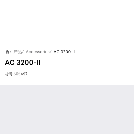
产品
Accessories
AC 3200-II
/
/
/
AC 3200-II
货号
505497