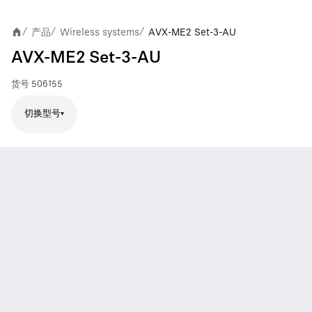
产品
Wireless systems
AVX-ME2 Set-3-AU
/
/
/
AVX-ME2 Set-3-AU
货号
506155
切换型号