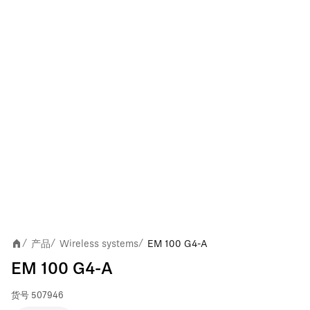
产品
Wireless systems
EM 100 G4-A
/
/
/
EM 100 G4-A
货号
507946