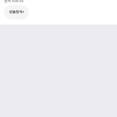
货号
508134
切换型号