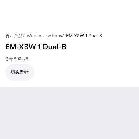
产品
Wireless systems
EM-XSW 1 Dual-B
/
/
/
EM-XSW 1 Dual-B
货号
508278
切换型号