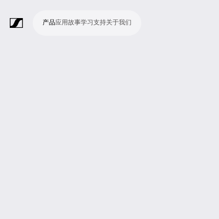
产品
应用
故事
学习
支持
关于我们
产
应
故
学
支
关
品
用
事
习
持
于
我
话
无
会
耳
监
视
软
配
Merchandise
现
演
会
电
广
教
宗
演
辅
移
企
现
们
筒
线
议
机
测
频
件
件
场
播
议
影
播
育
教
示
助
动
业
场
系
系
会
制
室
和
制
机
场
文
听
新
剧
统
统
议
作
录
大
作
构
所
稿
觉
闻
院
系
与
音
会
和
统
巡
观
演
众
参
与